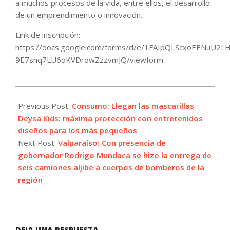
a muchos procesos de la vida, entre ellos, el desarrollo
de un emprendimiento o innovación.
Link de inscripción:
https://docs.google.com/forms/d/e/1FAIpQLScxoEENuU2L
9E7snq7LU6oKVDrowZzzvmJQ/viewform
2021-
10-
Previous Post:
Consumo: Llegan las mascarillas
12
Deysa Kids: máxima protección con entretenidos
diseños para los más pequeños
Next Post:
Valparaíso: Con presencia de
gobernador Rodrigo Mundaca se hizo la entrega de
seis camiones aljibe a cuerpos de bomberos de la
región