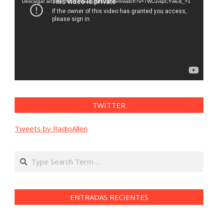
vídeo
Descargar archivo: https://www.youtube.com/watch?v=7WLuvspCYwE&_=1
TWITTER
Tweets by RadioAllen
Search
ENTRADAS RECIENTES