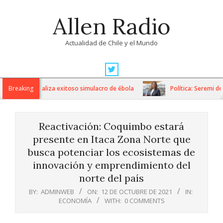
Skip
Allen Radio
to
content
Actualidad de Chile y el Mundo
Primary
Navigation
avo Fricke realiza exitoso simulacro de ébola
Breaking
Política: Seremi de G
Menu
Reactivación: Coquimbo estará
presente en Itaca Zona Norte que
busca potenciar los ecosistemas de
innovación y emprendimiento del
norte del país
BY:
ADMINWEB
ON:
12 DE OCTUBRE DE 2021
IN:
ECONOMÍA
WITH:
0 COMMENTS