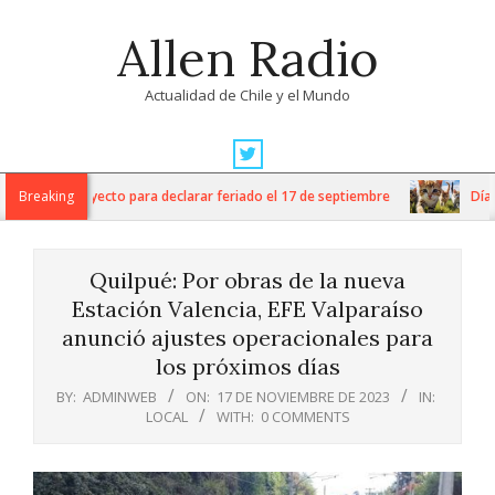
Skip
Allen Radio
to
content
Actualidad de Chile y el Mundo
Primary
Navigation
) ingresa proyecto para declarar feriado el 17 de septiembre
Breaking
Día Int
Menu
Quilpué: Por obras de la nueva
Estación Valencia, EFE Valparaíso
anunció ajustes operacionales para
los próximos días
BY:
ADMINWEB
ON:
17 DE NOVIEMBRE DE 2023
IN:
LOCAL
WITH:
0 COMMENTS