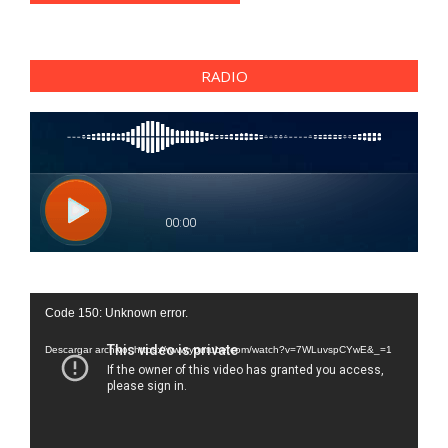
RADIO
Reproductor
Code 150: Unknown error.
de
vídeo
Descargar archivo: https://www.youtube.com/watch?v=7WLuvspCYwE&_=1