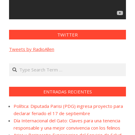
TWITTER
Tweets by RadioAllen
Search
ENTRADAS RECIENTES
Política: Diputada Parisi (PDG) ingresa proyecto para
declarar feriado el 17 de septiembre
Día Internacional del Gato: Claves para una tenencia
responsable y una mejor convivencia con los felinos
Arica y Parinacota: Funcionarios del Servicio de Salud