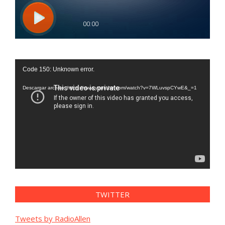
Reproductor
Code 150: Unknown error.
de
vídeo
Descargar archivo: https://www.youtube.com/watch?v=7WLuvspCYwE&_=1
TWITTER
Tweets by RadioAllen