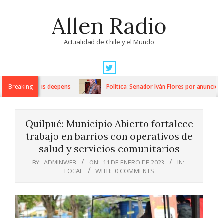
Skip
Allen Radio
to
content
Actualidad de Chile y el Mundo
Primary
Navigation
tarian crisis deepens
Breaking
Política: Senador Iván Flores por anuncios 
Menu
Quilpué: Municipio Abierto fortalece
trabajo en barrios con operativos de
salud y servicios comunitarios
BY:
ADMINWEB
ON:
11 DE ENERO DE 2023
IN:
LOCAL
WITH:
0 COMMENTS