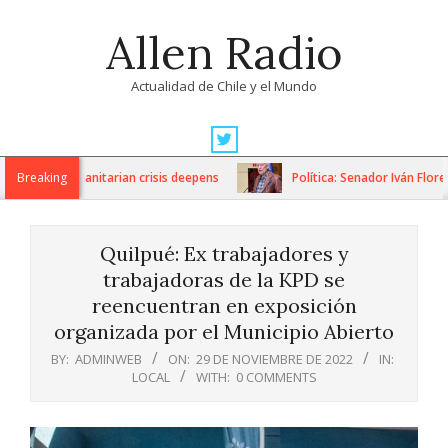
Skip
Allen Radio
to
content
Actualidad de Chile y el Mundo
Primary
Navigation
ns as humanitarian crisis deepens
Breaking
Política: Senador Iván Flores p
Menu
Quilpué: Ex trabajadores y
trabajadoras de la KPD se
reencuentran en exposición
organizada por el Municipio Abierto
BY:
ADMINWEB
ON:
29 DE NOVIEMBRE DE 2022
IN:
LOCAL
WITH:
0 COMMENTS