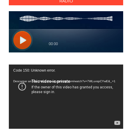
RADIO
Reproductor
Code 150: Unknown error.
de
vídeo
Descargar archivo: https://www.youtube.com/watch?v=7WLuvspCYwE&_=1