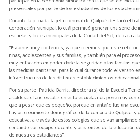
participar en la ceremonia simbólica con la que se dio inicio a
presenciales por parte de los estudiantes de los establecim
Durante la jornada, la jefa comunal de Quilpué destacó el tra
Corporación Municipal, lo cuál permitió generar una serie de i
escuelas y liceos municipales de la Ciudad del Sol, de cara a l
“Estamos muy contentos, ya que creemos que este retorno es
niñas, adolescentes y sus familias, y también para el proces
muy enfocados en poder darle la seguridad a las familias qu
las medidas sanitarias, para lo cual durante todo el verano e
infraestructura de los distintos establecimientos educacionale
Por su parte, Patricia Barria, directora (s) de la Escuela Teni
alcaldesa el año escolar en esta escuela, nos pone muy conte
que a pesar que es pequeño, porque en antaño fue una escue
hay un crecimiento demográfico de la comuna de Quilpué, y
educativa, a través de estos colegios que se van ampliando en
contando con equipo docente y asistentes de la educación de 
de nuestros estudiantes”.