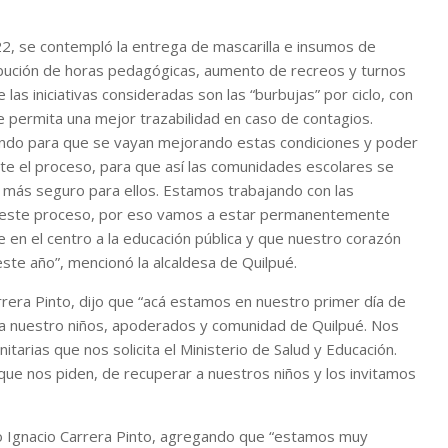
2, se contempló la entrega de mascarilla e insumos de
ribución de horas pedagógicas, aumento de recreos y turnos
e las iniciativas consideradas son las “burbujas” por ciclo, con
e permita una mejor trazabilidad en caso de contagios.
ndo para que se vayan mejorando estas condiciones y poder
nte el proceso, para que así las comunidades escolares se
 más seguro para ellos. Estamos trabajando con las
e este proceso, por eso vamos a estar permanentemente
e en el centro a la educación pública y que nuestro corazón
ste año”, mencionó la alcaldesa de Quilpué.
arrera Pinto, dijo que “acá estamos en nuestro primer día de
d a nuestro niños, apoderados y comunidad de Quilpué. Nos
rias que nos solicita el Ministerio de Salud y Educación.
que nos piden, de recuperar a nuestros niños y los invitamos
io Ignacio Carrera Pinto, agregando que “estamos muy