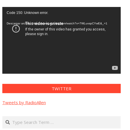
Reproductor
Code 150: Unknown error.
de
vídeo
Descargar archivo: https://www.youtube.com/watch?v=7WLuvspCYwE&_=1
TWITTER
Tweets by RadioAllen
Search