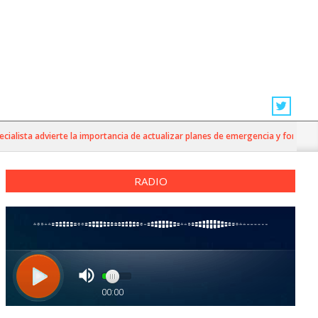
sta advierte la importancia de actualizar planes de emergencia y fortalecer la 
RADIO