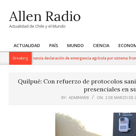
Skip
Allen Radio
to
content
Actualidad de Chile y el Mundo
ACTUALIDAD
PAÍS
MUNDO
CIENCIA
ECONOM
Primary
Navigation
Agricultura anuncia declaración de emergencia agrícola por sistema frontal en
Breaking
Menu
Quilpué: Con refuerzo de protocolos sani
presenciales en s
BY:
ADMINWEB
ON:
2 DE MARZO DE 