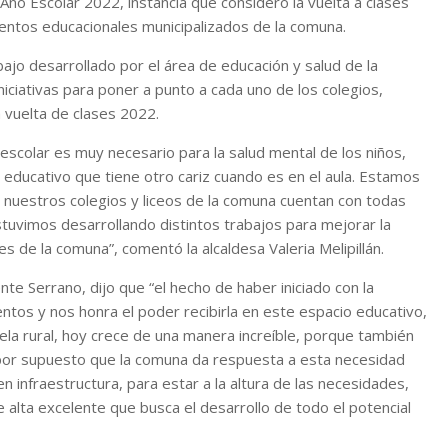
l Año Escolar 2022, instancia que consideró la vuelta a clases
ientos educacionales municipalizados de la comuna.
bajo desarrollado por el área de educación y salud de la
niciativas para poner a punto a cada uno de los colegios,
a vuelta de clases 2022.
colar es muy necesario para la salud mental de los niños,
o educativo que tiene otro cariz cuando es en el aula. Estamos
e nuestros colegios y liceos de la comuna cuentan con todas
stuvimos desarrollando distintos trabajos para mejorar la
s de la comuna”, comentó la alcaldesa Valeria Melipillán.
ente Serrano, dijo que “el hecho de haber iniciado con la
ntos y nos honra el poder recibirla en este espacio educativo,
la rural, hoy crece de una manera increíble, porque también
 por supuesto que la comuna da respuesta a esta necesidad
 infraestructura, para estar a la altura de las necesidades,
alta excelente que busca el desarrollo de todo el potencial