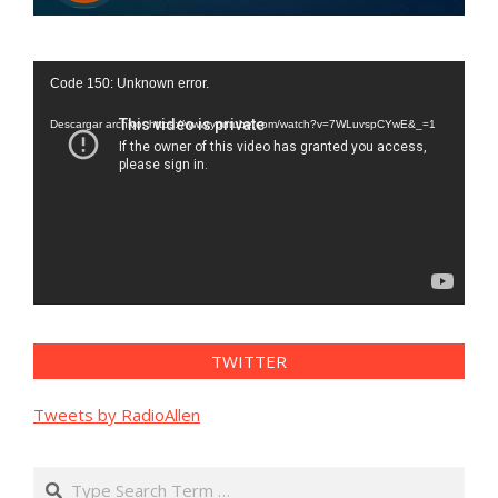
Reproductor
Code 150: Unknown error.
de
vídeo
Descargar archivo: https://www.youtube.com/watch?v=7WLuvspCYwE&_=1
TWITTER
Tweets by RadioAllen
Search