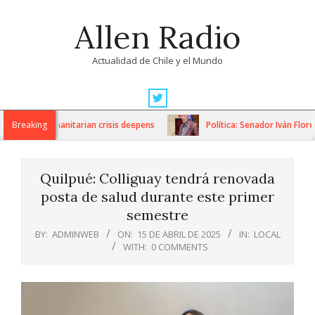
Skip
Allen Radio
to
content
Actualidad de Chile y el Mundo
Primary
Navigation
ons as humanitarian crisis deepens
Breaking
Política: Senador Iván Flores
Menu
Quilpué: Colliguay tendrá renovada
posta de salud durante este primer
semestre
BY:
ADMINWEB
ON:
15 DE ABRIL DE 2025
IN:
LOCAL
WITH:
0 COMMENTS