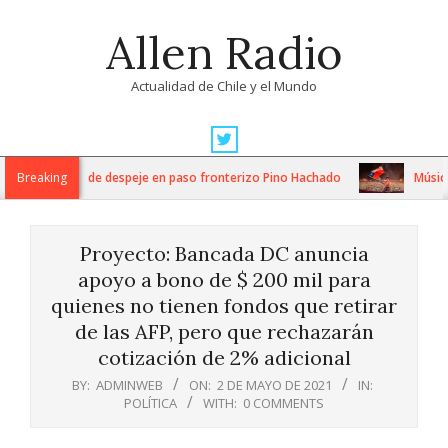
Skip
Allen Radio
to
content
Actualidad de Chile y el Mundo
Primary
Navigation
ensos trabajos de despeje en paso fronterizo Pino Hachado
Breaking
Música: C
Menu
Proyecto: Bancada DC anuncia
apoyo a bono de $ 200 mil para
quienes no tienen fondos que retirar
de las AFP, pero que rechazarán
cotización de 2% adicional
BY:
ADMINWEB
ON:
2 DE MAYO DE 2021
IN:
POLÍTICA
WITH:
0 COMMENTS