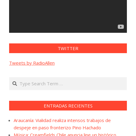
TWITTER
Tweets by RadioAllen
Search
ENTRADAS RECIENTES
Araucanía: Vialidad realiza intensos trabajos de
despeje en paso fronterizo Pino Hachado
Música: Creamfields Chile anuncia line up histórico