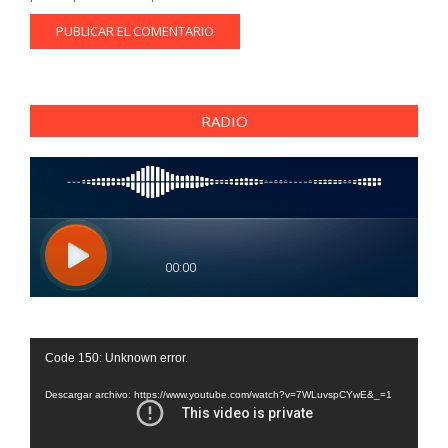
RADIO
Reproductor
Code 150: Unknown error.
de
vídeo
Descargar archivo: https://www.youtube.com/watch?v=7WLuvspCYwE&_=1