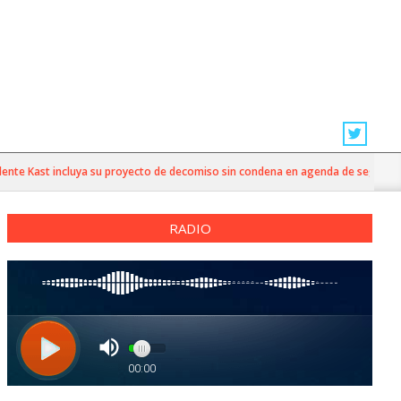
e Kast incluya su proyecto de decomiso sin condena en agenda de seguridad
RADIO