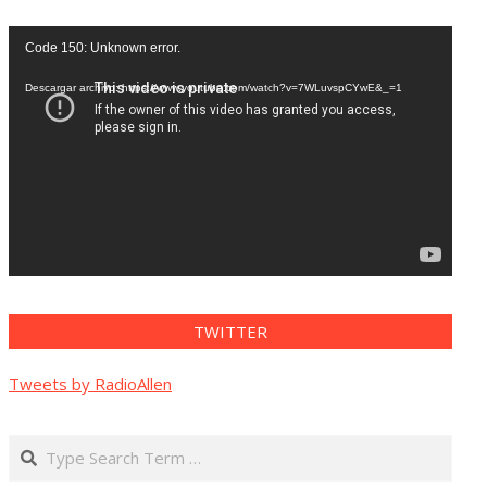
Reproductor
Code 150: Unknown error.
de
vídeo
Descargar archivo: https://www.youtube.com/watch?v=7WLuvspCYwE&_=1
TWITTER
Tweets by RadioAllen
Search