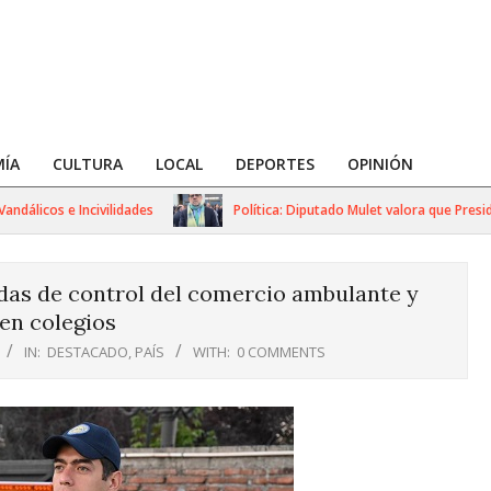
ÍA
CULTURA
LOCAL
DEPORTES
OPINIÓN
icos e Incivilidades
Política: Diputado Mulet valora que President
das de control del comercio ambulante y
 en colegios
IN:
DESTACADO
,
PAÍS
WITH:
0 COMMENTS