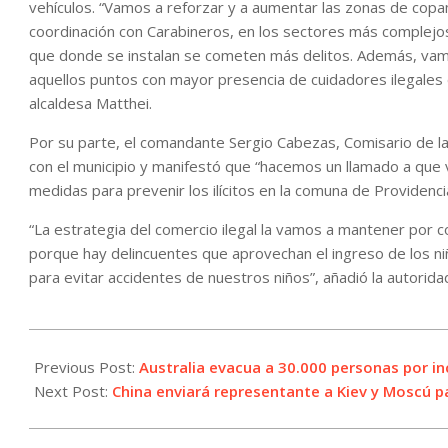
vehículos. “Vamos a reforzar y a aumentar las zonas de copam
coordinación con Carabineros, en los sectores más complejo
que donde se instalan se cometen más delitos. Además, vamo
aquellos puntos con mayor presencia de cuidadores ilegales d
alcaldesa Matthei.
Por su parte, el comandante Sergio Cabezas, Comisario de la 
con el municipio y manifestó que “hacemos un llamado a que 
medidas para prevenir los ilícitos en la comuna de Providenci
“La estrategia del comercio ilegal la vamos a mantener por 
porque hay delincuentes que aprovechan el ingreso de los niñ
para evitar accidentes de nuestros niños”, añadió la autoridad 
2024-
02-
Previous Post:
Australia evacua a 30.000 personas por in
28
Next Post:
China enviará representante a Kiev y Moscú pa