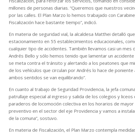
Fiscalización, para reforzar los servicios, tomando en conside
millones de personas diarias. “Queremos que nuestros veci
por las calles. El Plan Marzo lo hemos trabajado con Carabi
Fiscalización hace bastante tiempo”, indicó.
En materia de seguridad vial, la alcaldesa Matthei detalló 
estacionamiento en 55 establecimientos educacionales, como j
cualquier tipo de accidentes. También llevamos casi un mes 
Andrés Bello y sólo hemos tenido que lamentar un accident
se meta contra el tránsito y alertando a los peatones que 
de los vehículos que circulan por Andrés lo hace de poniente 
ambos sentidos se van equilibrando”.
En cuanto al trabajo de Seguridad Providencia, la jefa comunal
patrullaje especial al ingreso y salida de los colegios y liceo
paraderos de locomoción colectiva en los horarios de mayor a
preventivo en el sector del eje Providencia y vamos a instal
de la comuna”, sostuvo.
En materia de Fiscalización, el Plan Marzo contempla medida