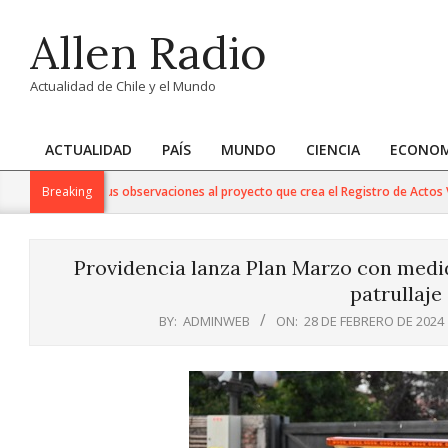
Skip
Allen Radio
to
content
Actualidad de Chile y el Mundo
ACTUALIDAD
PAÍS
MUNDO
CIENCIA
ECONOM
Primary
Navigation
el Congreso sus observaciones al proyecto que crea el Registro de Actos Vandál
Breaking
Menu
Providencia lanza Plan Marzo con medi
patrullaje
BY:
ADMINWEB
ON:
28 DE FEBRERO DE 2024