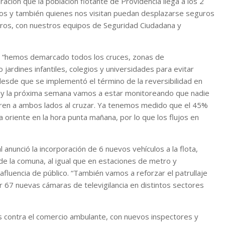
ración que la población flotante de Providencia llega a los 2
nos y también quienes nos visitan puedan desplazarse seguros
neros, con nuestros equipos de Seguridad Ciudadana y
que “hemos demarcado todos los cruces, zonas de
ardines infantiles, colegios y universidades para evitar
desde que se implementó el término de la reversibilidad en
e y la próxima semana vamos a estar monitoreando que nadie
miren a ambos lados al cruzar. Ya tenemos medido que el 45%
a oriente en la hora punta mañana, por lo que los flujos en
 anunció la incorporación de 6 nuevos vehículos a la flota,
s de la comuna, al igual que en estaciones de metro y
fluencia de público. “También vamos a reforzar el patrullaje
ar 67 nuevas cámaras de televigilancia en distintos sectores
s contra el comercio ambulante, con nuevos inspectores y