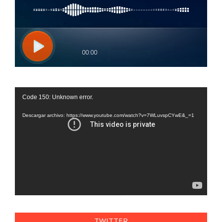
Reproductor
Code 150: Unknown error.
de
vídeo
Descargar archivo: https://www.youtube.com/watch?v=7WLuvspCYwE&_=1
TWITTER