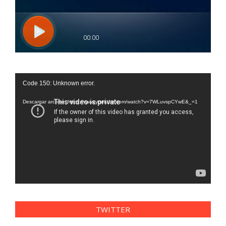
Reproductor
Code 150: Unknown error.
de
vídeo
Descargar archivo: https://www.youtube.com/watch?v=7WLuvspCYwE&_=1
TWITTER