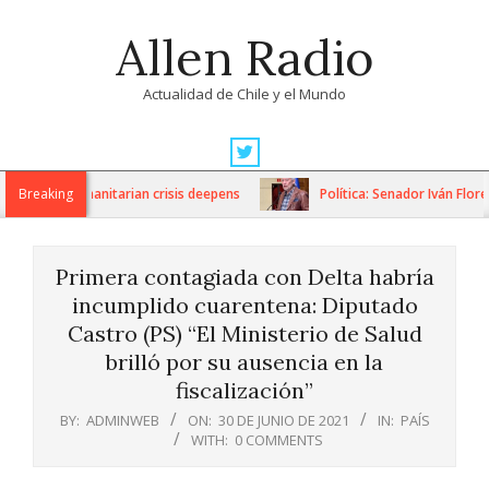
Skip
Allen Radio
to
content
Actualidad de Chile y el Mundo
Primary
Navigation
ons as humanitarian crisis deepens
Breaking
Política: Senador Iván Flores
Menu
Primera contagiada con Delta habría
incumplido cuarentena: Diputado
Castro (PS) “El Ministerio de Salud
brilló por su ausencia en la
fiscalización”
BY:
ADMINWEB
ON:
30 DE JUNIO DE 2021
IN:
PAÍS
WITH:
0 COMMENTS