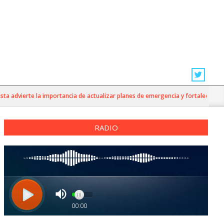
 advierte la importancia de actualizar planes de emergencia y fortalecer la prev
RADIO