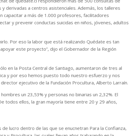
l chat de quédate.cl respondieron más de 500 consultas de
y derivadas a centros asistenciales. Además, los talleres
n capacitar a más de 1.000 profesores, facilitadores
tectar y prevenir conductas suicidas en niños, jóvenes, adultos
rlo. Por eso la labor que está realizando Quédate es tan
 apoyar este proyecto”, dijo el Gobernador de la Región
sólo en la Posta Central de Santiago, aumentaron de tres al
blica y por eso hemos puesto todo nuestro esfuerzo y nos
director ejecutivo de la Fundación Procultura, Alberto Larraín.
; hombres un 23,53% y personas no binarias un 2,32%. El
De todos ellos, la gran mayoría tiene entre 20 y 29 años,
de lucro dentro de las que se enucnetran Para la Confianza,
a y Procultura, las cuales llevan años trabajando en la