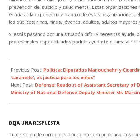
prevención del suicidio y salud mental. Estas organizacione
Gracias a la experiencia y trabajo de estas organizaciones, 
los públicos: niñas, niños, jóvenes, adultos, adultos mayore
Si estás pasando por una situación difícil y necesitas ayuda,
profesionales especializados podrán ayudarte o llama al *414
2023-
05-
Previous Post:
Política: Diputados Manouchehri y Cicardi
19
‘caramelo’, es justicia para los niños”
Next Post:
Defense: Readout of Assistant Secretary of 
Ministry of National Defense Deputy Minister Mr. Marci
DEJA UNA RESPUESTA
Tu dirección de correo electrónico no será publicada.
Los cam