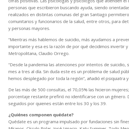
cifras positivas. Las psicólogas y psicólogos que atienden e
personas que escribieron buscando ayuda, siendo orientadas 
realizados en distintas comunas del gran Santiago permitiero
comunitarios y funcionarios de la salud, entre otros, para de
y personas mayores.
“Mientras más hablemos de suicidio, más ayudamos a preveni
importante y esa es la razón de por qué decidimos invertir y
Metropolitana, Claudio Orrego.
“Desde la pandemia las atenciones por intentos de suicidio, 
mes a tres al día. Sin duda este es un problema de salud pú
hemos desplegado por toda la región”, añadió el psiquiatra y 
De las más de 500 consultas, el 70,05% las hicieron mujeres
porcentaje restante prefirió no identificarse con un género. 
seguidos por quienes están entre los 30 y los 39.
¿Quiénes componen quédate?
Quédate es un programa impulsado por fundaciones sin fines 
Míranos, Círculo Polar, José Ignacio, Katy Summer, Todo Mejor