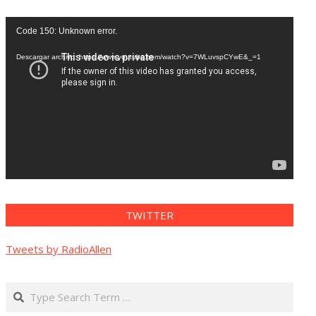
Reproductor
Code 150: Unknown error.
de
vídeo
Descargar archivo: https://www.youtube.com/watch?v=7WLuvspCYwE&_=1
TWITTER
Tweets by RadioAllen
Search