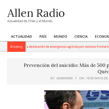
Skip
Allen Radio
to
content
Actualidad de Chile y el Mundo
ACTUALIDAD
PAÍS
MUNDO
CIENCIA
ECONOM
Primary
Navigation
icultura anuncia declaración de emergencia agrícola por sistema frontal en la 
Breaking
Menu
Prevención del suicidio: Más de 500 
Quéd
BY:
ADMINWEB
ON:
19 DE MAYO DE 