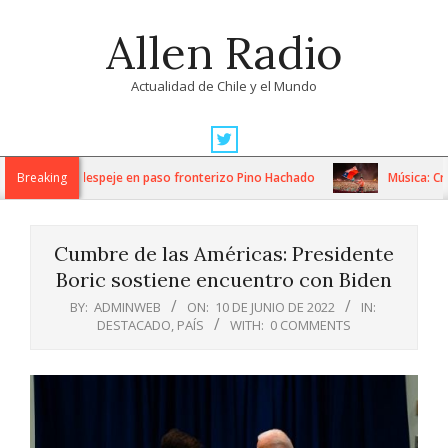
Skip
Allen Radio
to
content
Actualidad de Chile y el Mundo
Primary
Navigation
 trabajos de despeje en paso fronterizo Pino Hachado
Breaking
Música: Cream
Menu
Cumbre de las Américas: Presidente
Boric sostiene encuentro con Biden
BY:
ADMINWEB
ON:
10 DE JUNIO DE 2022
IN:
DESTACADO
,
PAÍS
WITH:
0 COMMENTS