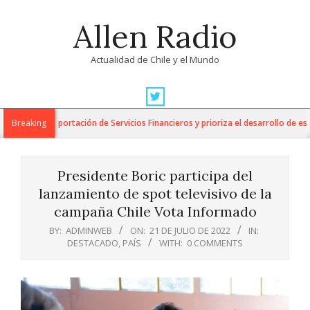
Skip
Allen Radio
to
content
Actualidad de Chile y el Mundo
Primary
Navigation
para la Exportación de Servicios Financieros y prioriza el desarrollo de esta i
Breaking
Menu
Presidente Boric participa del
lanzamiento de spot televisivo de la
campaña Chile Vota Informado
BY:
ADMINWEB
ON:
21 DE JULIO DE 2022
IN:
DESTACADO
,
PAÍS
WITH:
0 COMMENTS