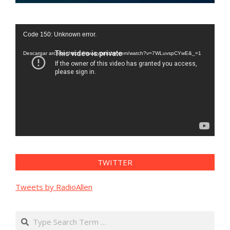
Reproductor
Code 150: Unknown error.
de
vídeo
Descargar archivo: https://www.youtube.com/watch?v=7WLuvspCYwE&_=1
TWITTER
Tweets by RadioAllen
Search