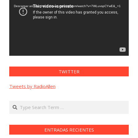
vídeo
Descargar archivo: https://www.youtube.com/watch?v=7WLuvspCYwE&_=1
TWITTER
Tweets by RadioAllen
Search
ENTRADAS RECIENTES