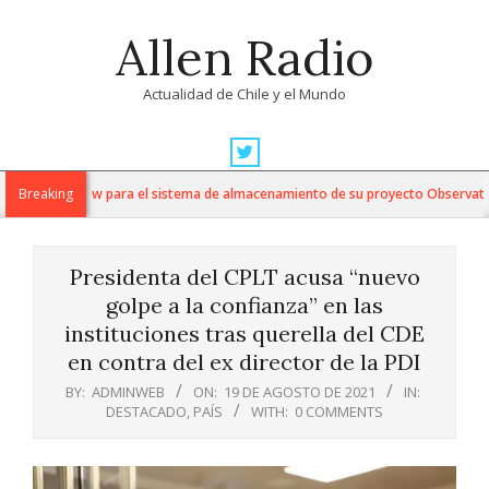
Skip
Allen Radio
to
content
Actualidad de Chile y el Mundo
Primary
Navigation
 en Sungrow para el sistema de almacenamiento de su proyecto Observatorio 
Breaking
Menu
Presidenta del CPLT acusa “nuevo
golpe a la confianza” en las
instituciones tras querella del CDE
en contra del ex director de la PDI
BY:
ADMINWEB
ON:
19 DE AGOSTO DE 2021
IN:
DESTACADO
,
PAÍS
WITH:
0 COMMENTS