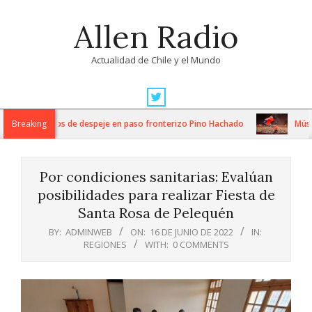
Skip
Allen Radio
to
content
Actualidad de Chile y el Mundo
Primary
Navigation
tensos trabajos de despeje en paso fronterizo Pino Hachado
Breaking
Música:
Menu
Por condiciones sanitarias: Evalúan
posibilidades para realizar Fiesta de
Santa Rosa de Pelequén
BY:
ADMINWEB
ON:
16 DE JUNIO DE 2022
IN:
REGIONES
WITH:
0 COMMENTS