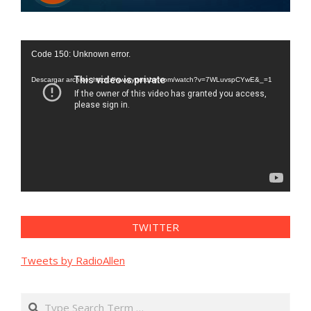
Reproductor
Code 150: Unknown error.
de
vídeo
Descargar archivo: https://www.youtube.com/watch?v=7WLuvspCYwE&_=1
TWITTER
Tweets by RadioAllen
Search