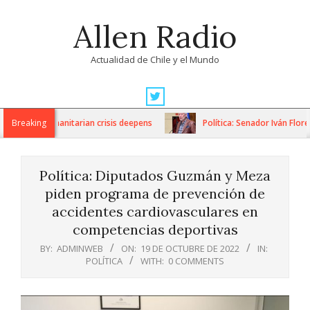
Skip
Allen Radio
to
content
Actualidad de Chile y el Mundo
Primary
Navigation
ons as humanitarian crisis deepens
Breaking
Política: Senador Iván Flores
Menu
Política: Diputados Guzmán y Meza
piden programa de prevención de
accidentes cardiovasculares en
competencias deportivas
BY:
ADMINWEB
ON:
19 DE OCTUBRE DE 2022
IN:
POLÍTICA
WITH:
0 COMMENTS