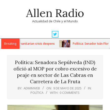
Skip
Allen Radio
to
content
Actualidad de Chile y el Mundo
Primary
Navigation
ons as humanitarian crisis deepens
Breaking
Política: Senador Iván Flores 
Menu
Política: Senadora Sepúlveda (IND)
ofició al MOP por cobro excesivo de
peaje en sector de Las Cabras en
Carretera de La Fruta
BY:
ADMINWEB
ON:
9 DE MAYO DE 2025
IN:
POLÍTICA
WITH:
0 COMMENTS