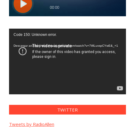
Reproductor
Code 150: Unknown error.
de
vídeo
Descargar archivo: https://www.youtube.com/watch?v=7WLuvspCYwE&_=1
TWITTER
Tweets by RadioAllen