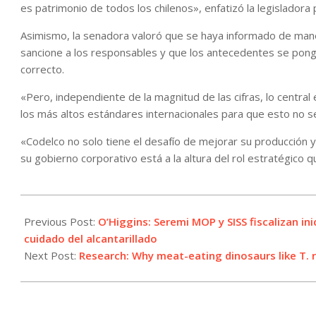
es patrimonio de todos los chilenos», enfatizó la legisladora
Asimismo, la senadora valoró que se haya informado de maner
sancione a los responsables y que los antecedentes se pongan
correcto.
«Pero, independiente de la magnitud de las cifras, lo central
los más altos estándares internacionales para que esto no se
«Codelco no solo tiene el desafío de mejorar su producción
su gobierno corporativo está a la altura del rol estratégico
2026-
05-
Previous Post:
O’Higgins: Seremi MOP y SISS fiscalizan ini
22
cuidado del alcantarillado
Next Post:
Research: Why meat-eating dinosaurs like T. 