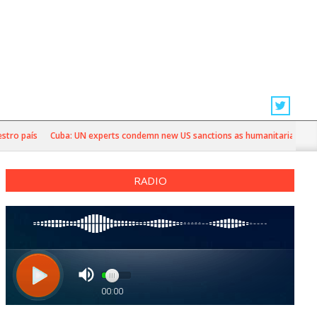
o país
Cuba: UN experts condemn new US sanctions as humanitarian crisis 
RADIO