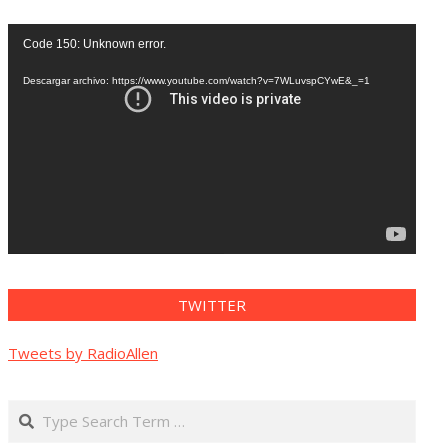
Reproductor
Code 150: Unknown error.
de
vídeo
Descargar archivo: https://www.youtube.com/watch?v=7WLuvspCYwE&_=1
TWITTER
Tweets by RadioAllen
Search