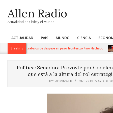
Skip
Allen Radio
to
content
Actualidad de Chile y el Mundo
ACTUALIDAD
PAÍS
MUNDO
CIENCIA
ECONOM
Primary
Navigation
realiza intensos trabajos de despeje en paso fronterizo Pino Hachado
Breaking
Menu
Política: Senadora Provoste por Codelco
que está a la altura del rol estraté
BY:
ADMINWEB
ON:
22 DE MAYO DE 2