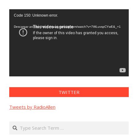
Reproductor
Code 150: Unknown error.
de
vídeo
Descargar archivo: https://www.youtube.com/watch?v=7WLuvspCYwE&_=1
TWITTER
Tweets by RadioAllen
Search