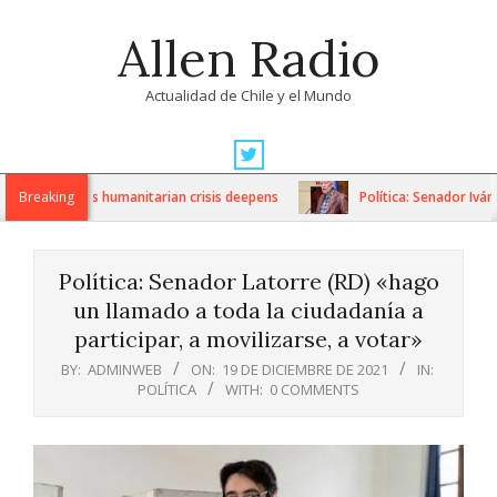
Skip
Allen Radio
to
content
Actualidad de Chile y el Mundo
Primary
Navigation
sanctions as humanitarian crisis deepens
Breaking
Política: Senador Iván 
Menu
Política: Senador Latorre (RD) «hago
un llamado a toda la ciudadanía a
participar, a movilizarse, a votar»
BY:
ADMINWEB
ON:
19 DE DICIEMBRE DE 2021
IN:
POLÍTICA
WITH:
0 COMMENTS