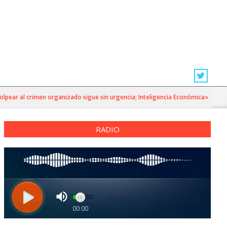
r al crimen organizado sigue sin urgencia; Inteligencia Económica»
RADIO