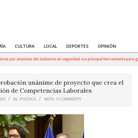
ÍA
CULTURA
LOCAL
DEPORTES
OPINIÓN
s por anuncios del Gobierno en seguridad «La principal herramienta para golpea
probación unánime de proyecto que crea el
ción de Competencias Laborales
024
IN:
POLÍTICA
WITH:
0 COMMENTS