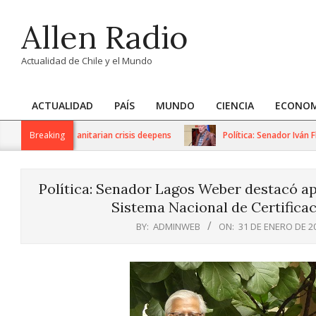
Skip
Allen Radio
to
content
Actualidad de Chile y el Mundo
ACTUALIDAD
PAÍS
MUNDO
CIENCIA
ECONOM
Primary
Navigation
tions as humanitarian crisis deepens
Breaking
Política: Senador Iván Flore
Menu
Política: Senador Lagos Weber destacó a
Sistema Nacional de Certifica
BY:
ADMINWEB
ON:
31 DE ENERO DE 2