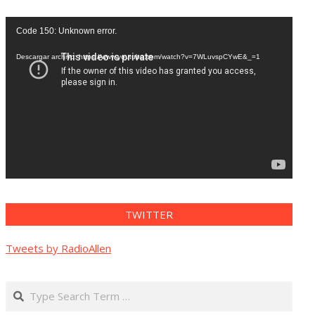
Reproductor
Code 150: Unknown error.
de
vídeo
Descargar archivo: https://www.youtube.com/watch?v=7WLuvspCYwE&_=1
TWITTER
Tweets by RadioAllen
Search