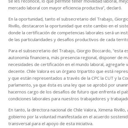
se les reconoce, lo que permite tener movilidad laboral, me
mercado laboral con mayor eficiencia productiva”, declaró.
En la oportunidad, tanto el subsecretario del Trabajo, Giorgi
Rivillo, destacaron la oportunidad que este cambio en el sist
donde la certificación de competencias laborales será un inst
de las particularidades y desafíos productivos de cada territo
Para el subsecretario del Trabajo, Giorgio Boccardo, “esta es
autonomía financiera, más presencia regional, disponer de m
necesidades de certificación en el mundo laboral, agregarle va
decente. Chile Valora es un órgano tripartito que está re
y que están representados a través de la CPC la CUT y la C
parlamento, ya que ésta es una ley que se aprobó por unani
hacernos cargo de los desafíos de futuro que enfrenta el pa
condiciones laborales para nuestros trabajadores y trabajado
En tanto, la directora nacional de Chile Valora, Ximena Rivillo
gobierno por la voluntad manifestada en el acuerdo sostenid
transversal para el apoyo de esta iniciativa.