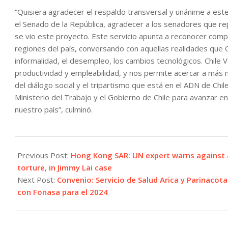
“Quisiera agradecer el respaldo transversal y unánime a est
el Senado de la República, agradecer a los senadores que r
se vio este proyecto. Este servicio apunta a reconocer compe
regiones del país, conversando con aquellas realidades que C
informalidad, el desempleo, los cambios tecnológicos. Chile V
productividad y empleabilidad, y nos permite acercar a más 
del diálogo social y el tripartismo que está en el ADN de Chi
Ministerio del Trabajo y el Gobierno de Chile para avanzar en
nuestro país”, culminó.
2024-
01-
Previous Post:
Hong Kong SAR: UN expert warns against a
31
torture, in Jimmy Lai case
Next Post:
Convenio: Servicio de Salud Arica y Parinacot
con Fonasa para el 2024