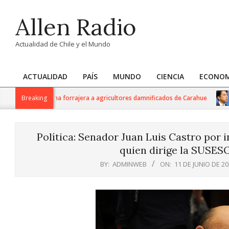
Skip
Allen Radio
to
content
Actualidad de Chile y el Mundo
ACTUALIDAD
PAÍS
MUNDO
CIENCIA
ECONOM
Primary
Navigation
il kilos de avena forrajera a agricultores damnificados de Carahue
Breaking
Menu
Política: Senador Juan Luis Castro por 
quien dirige la SUSESO
BY:
ADMINWEB
ON:
11 DE JUNIO DE 2