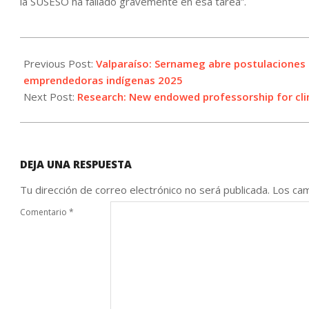
la SUSESO ha fallado gravemente en esa tarea”.
2025-
06-
Previous Post:
Valparaíso: Sernameg abre postulaciones pa
11
emprendedoras indígenas 2025
Next Post:
Research: New endowed professorship for cl
DEJA UNA RESPUESTA
Tu dirección de correo electrónico no será publicada.
Los cam
Comentario
*