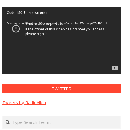
Reproductor
Code 150: Unknown error.
de
vídeo
Descargar archivo: https://www.youtube.com/watch?v=7WLuvspCYwE&_=1
TWITTER
Tweets by RadioAllen
Search