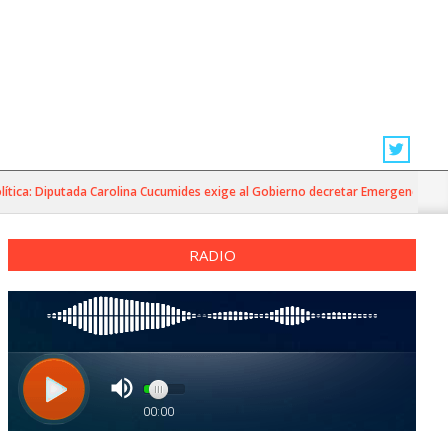
ca: Diputada Carolina Cucumides exige al Gobierno decretar Emergencia Agríco
RADIO