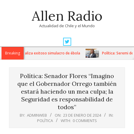
Skip
Allen Radio
to
content
Actualidad de Chile y el Mundo
Primary
Navigation
vo Fricke realiza exitoso simulacro de ébola
Breaking
Política: Seremi de Go
Menu
Política: Senador Flores “Imagino
que el Gobernador Orrego también
estará haciendo un mea culpa; la
Seguridad es responsabilidad de
todos”
BY:
ADMINWEB
ON:
23 DE ENERO DE 2024
IN:
POLÍTICA
WITH:
0 COMMENTS