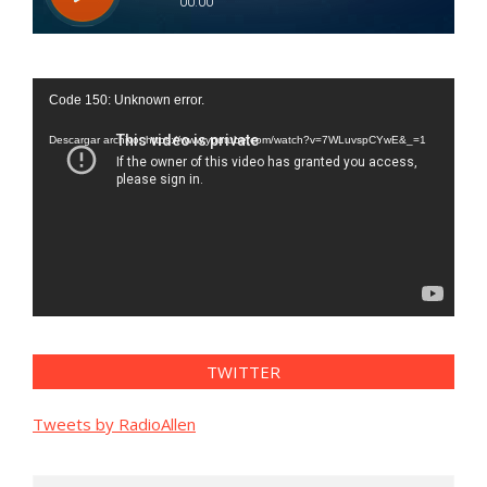
Reproductor
Code 150: Unknown error.
de
vídeo
Descargar archivo: https://www.youtube.com/watch?v=7WLuvspCYwE&_=1
TWITTER
Tweets by RadioAllen
Search