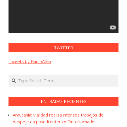
TWITTER
Tweets by RadioAllen
Search
ENTRADAS RECIENTES
Araucanía: Vialidad realiza intensos trabajos de
despeje en paso fronterizo Pino Hachado