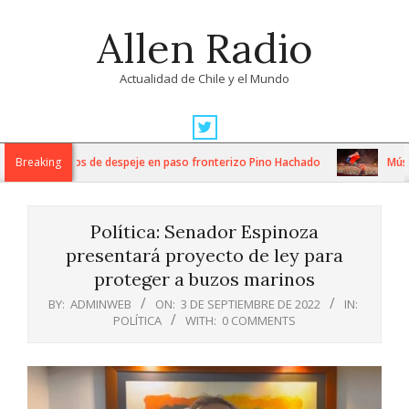
Skip
Allen Radio
to
content
Actualidad de Chile y el Mundo
Primary
Navigation
tensos trabajos de despeje en paso fronterizo Pino Hachado
Breaking
Música:
Menu
Política: Senador Espinoza
presentará proyecto de ley para
proteger a buzos marinos
BY:
ADMINWEB
ON:
3 DE SEPTIEMBRE DE 2022
IN:
POLÍTICA
WITH:
0 COMMENTS