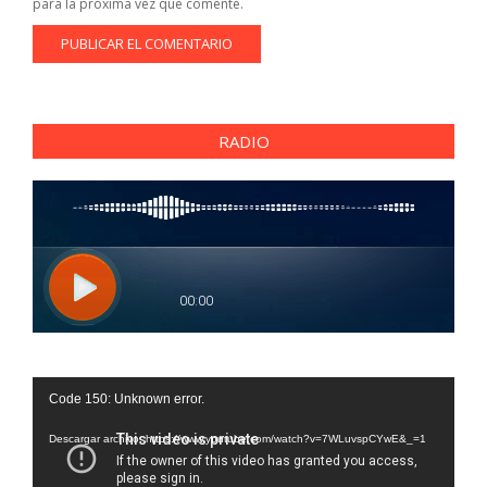
para la próxima vez que comente.
RADIO
Reproductor
Code 150: Unknown error.
de
vídeo
Descargar archivo: https://www.youtube.com/watch?v=7WLuvspCYwE&_=1