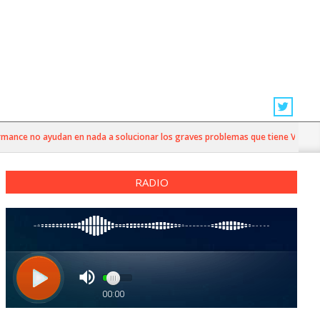
nce no ayudan en nada a solucionar los graves problemas que tiene Valparaíso”
RADIO