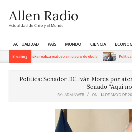
Skip
Allen Radio
to
content
Actualidad de Chile y el Mundo
ACTUALIDAD
PAÍS
MUNDO
CIENCIA
ECONOM
Primary
Navigation
 Dr. Gustavo Fricke realiza exitoso simulacro de ébola
Breaking
Política: Se
Menu
Política: Senador DC Iván Flores por ate
Senado “Aquí no
BY:
ADMINWEB
ON:
14 DE MAYO DE 2