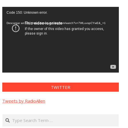
Reproductor
Code 150: Unknown error.
de
vídeo
Descargar archivo: https://www.youtube.com/watch?v=7WLuvspCYwE&_=1
TWITTER
Tweets by RadioAllen
Search