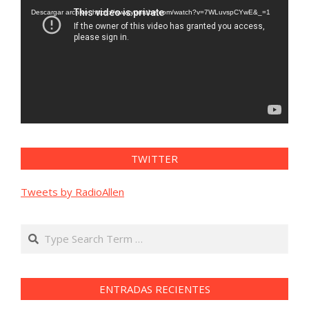
vídeo
Descargar archivo: https://www.youtube.com/watch?v=7WLuvspCYwE&_=1
TWITTER
Tweets by RadioAllen
Search
ENTRADAS RECIENTES