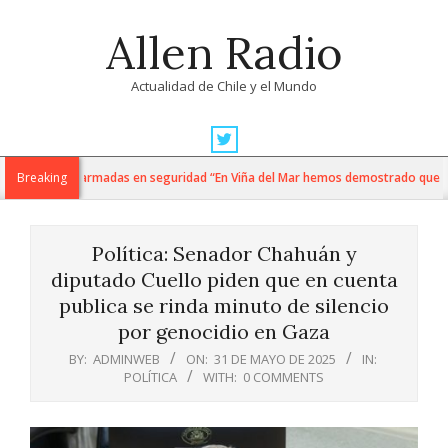
Skip
Allen Radio
to
content
Actualidad de Chile y el Mundo
Primary
Navigation
ti y fuerzas armadas en seguridad “En Viña del Mar hemos demostrado que cuand
Breaking
Menu
Política: Senador Chahuán y
diputado Cuello piden que en cuenta
publica se rinda minuto de silencio
por genocidio en Gaza
BY:
ADMINWEB
ON:
31 DE MAYO DE 2025
IN:
POLÍTICA
WITH:
0 COMMENTS