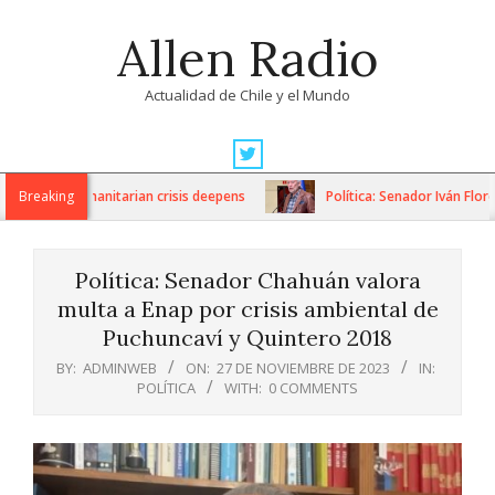
Skip
Allen Radio
to
content
Actualidad de Chile y el Mundo
Primary
Navigation
ons as humanitarian crisis deepens
Breaking
Política: Senador Iván Flores
Menu
Política: Senador Chahuán valora
multa a Enap por crisis ambiental de
Puchuncaví y Quintero 2018
BY:
ADMINWEB
ON:
27 DE NOVIEMBRE DE 2023
IN:
POLÍTICA
WITH:
0 COMMENTS