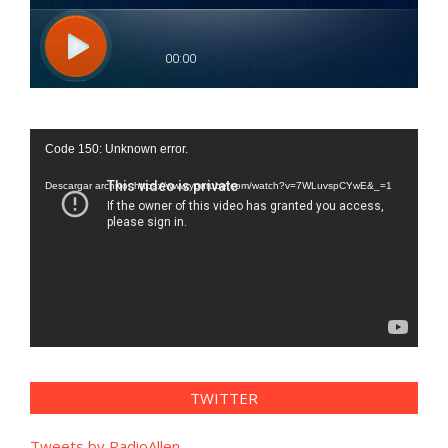
Reproductor
Code 150: Unknown error.
de
vídeo
Descargar archivo: https://www.youtube.com/watch?v=7WLuvspCYwE&_=1
TWITTER
Tweets by RadioAllen