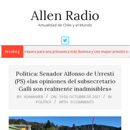
Skip
Allen Radio
to
content
Actualidad de Chile y el Mundo
Primary
Navigation
e la nuez se prepara para una primavera más lluviosa y con mayor presión sanit
Breaking
Menu
Política: Senador Alfonso de Urresti
(PS) «las opiniones del subsecretario
Galli son realmente inadmisibles»
BY:
ADMINWEB
ON:
19 DE OCTUBRE DE 2021
IN:
POLÍTICA
WITH:
0 COMMENTS