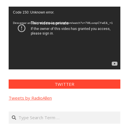
Reproductor
Code 150: Unknown error.
de
vídeo
Descargar archivo: https://www.youtube.com/watch?v=7WLuvspCYwE&_=1
TWITTER
Tweets by RadioAllen
Search