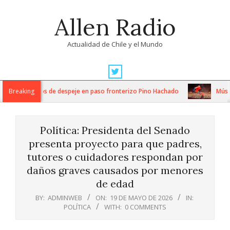
Skip
Allen Radio
to
content
Actualidad de Chile y el Mundo
Primary
Navigation
ensos trabajos de despeje en paso fronterizo Pino Hachado
Breaking
Música: 
Menu
Política: Presidenta del Senado
presenta proyecto para que padres,
tutores o cuidadores respondan por
daños graves causados por menores
de edad
BY:
ADMINWEB
ON:
19 DE MAYO DE 2026
IN:
POLÍTICA
WITH:
0 COMMENTS