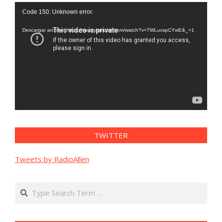
Reproductor
Code 150: Unknown error.
de
vídeo
Descargar archivo: https://www.youtube.com/watch?v=7WLuvspCYwE&_=1
TWITTER
Tweets by RadioAllen
Search