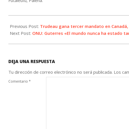
Futaleufú, Palena.
2021-
09-
Previous Post:
Trudeau gana tercer mandato en Canadá, 
21
Next Post:
ONU: Guterres «El mundo nunca ha estado t
DEJA UNA RESPUESTA
Tu dirección de correo electrónico no será publicada.
Los cam
Comentario
*