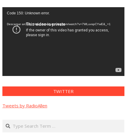
Reproductor
Code 150: Unknown error.
de
vídeo
Descargar archivo: https://www.youtube.com/watch?v=7WLuvspCYwE&_=1
TWITTER
Tweets by RadioAllen
Search