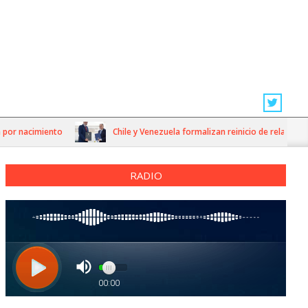
or nacimiento
Chile y Venezuela formalizan reinicio de relaciones c
RADIO