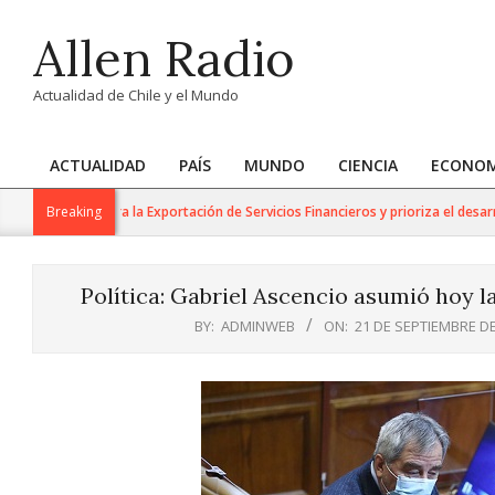
Skip
Allen Radio
to
content
Actualidad de Chile y el Mundo
ACTUALIDAD
PAÍS
MUNDO
CIENCIA
ECONOM
Primary
Navigation
de Trabajo para la Exportación de Servicios Financieros y prioriza el desarrollo
Breaking
Menu
Política: Gabriel Ascencio asumió hoy l
BY:
ADMINWEB
ON:
21 DE SEPTIEMBRE DE