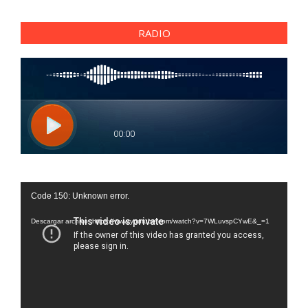
RADIO
Reproductor
Code 150: Unknown error.
de
vídeo
Descargar archivo: https://www.youtube.com/watch?v=7WLuvspCYwE&_=1