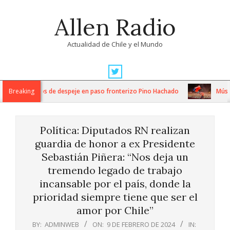
Skip
Allen Radio
to
content
Actualidad de Chile y el Mundo
Primary
Navigation
ensos trabajos de despeje en paso fronterizo Pino Hachado
Breaking
Música: 
Menu
Política: Diputados RN realizan
guardia de honor a ex Presidente
Sebastián Piñera: “Nos deja un
tremendo legado de trabajo
incansable por el país, donde la
prioridad siempre tiene que ser el
amor por Chile”
BY:
ADMINWEB
ON:
9 DE FEBRERO DE 2024
IN: