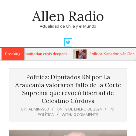
Skip
Allen Radio
to
content
Actualidad de Chile y el Mundo
Primary
Navigation
ons as humanitarian crisis deepens
Breaking
Política: Senador Iván Flores
Menu
Política: Diputados RN por La
Araucanía valoraron fallo de la Corte
Suprema que revocó libertad de
Celestino Córdova
BY:
ADMINWEB
ON:
9 DE ENERO DE 2024
IN:
POLÍTICA
WITH:
0 COMMENTS