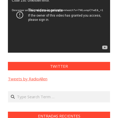
Code 150: Unknown error.
de
vídeo
Descargar archivo: https://www.youtube.com/watch?v=7WLuvspCYwE&_=1
TWITTER
Tweets by RadioAllen
Search
ENTRADAS RECIENTES