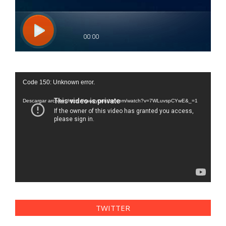
Reproductor
Code 150: Unknown error.
de
vídeo
Descargar archivo: https://www.youtube.com/watch?v=7WLuvspCYwE&_=1
TWITTER