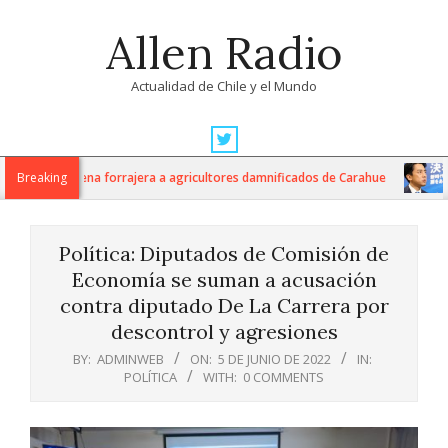
Skip
Allen Radio
to
content
Actualidad de Chile y el Mundo
Primary
Navigation
 kilos de avena forrajera a agricultores damnificados de Carahue
Breaking
J
Menu
Política: Diputados de Comisión de
Economía se suman a acusación
contra diputado De La Carrera por
descontrol y agresiones
BY:
ADMINWEB
ON:
5 DE JUNIO DE 2022
IN:
POLÍTICA
WITH:
0 COMMENTS