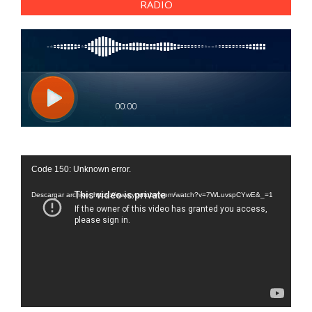
RADIO
Reproductor
Code 150: Unknown error.
de
vídeo
Descargar archivo: https://www.youtube.com/watch?v=7WLuvspCYwE&_=1