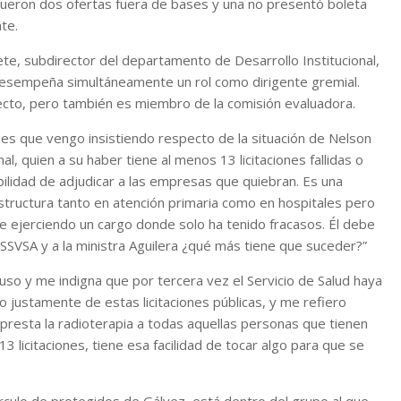
n, fueron dos ofertas fuera de bases y una no presentó boleta
te.
te, subdirector del departamento de Desarrollo Institucional,
 desempeña simultáneamente un rol como dirigente gremial.
ecto, pero también es miembro de la comisión evaluadora.
ses que vengo insistiendo respecto de la situación de Nelson
l, quien a su haber tiene al menos 13 licitaciones fallidas o
ilidad de adjudicar a las empresas que quiebran. Es una
tructura tanto en atención primaria como en hospitales pero
e ejerciendo un cargo donde solo ha tenido fracasos. Él debe
SSVSA y a la ministra Aguilera ¿qué más tiene que suceder?”
abuso y me indigna que por tercera vez el Servicio de Salud haya
o justamente de estas licitaciones públicas, y me refiero
resta la radioterapia a todas aquellas personas que tienen
 licitaciones, tiene esa facilidad de tocar algo para que se