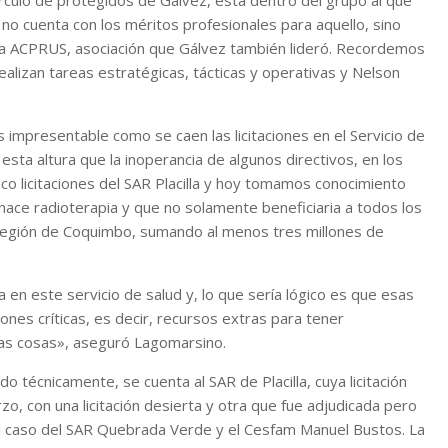
rculo de protegidos de Gálvez, está dentro del grupo al que
e no cuenta con los méritos profesionales para aquello, sino
de la ACPRUS, asociación que Gálvez también lideró. Recordemos
alizan tareas estratégicas, tácticas y operativas y Nelson
mpresentable como se caen las licitaciones en el Servicio de
esta altura que la inoperancia de algunos directivos, en los
co licitaciones del SAR Placilla y hoy tomamos conocimiento
 hace radioterapia y que no solamente beneficiaria a todos los
a región de Coquimbo, sumando al menos tres millones de
a en este servicio de salud y, lo que sería lógico es que esas
es críticas, es decir, recursos extras para tener
 las cosas», aseguró Lagomarsino.
 técnicamente, se cuenta al SAR de Placilla, cuya licitación
o, con una licitación desierta y otra que fue adjudicada pero
l caso del SAR Quebrada Verde y el Cesfam Manuel Bustos. La