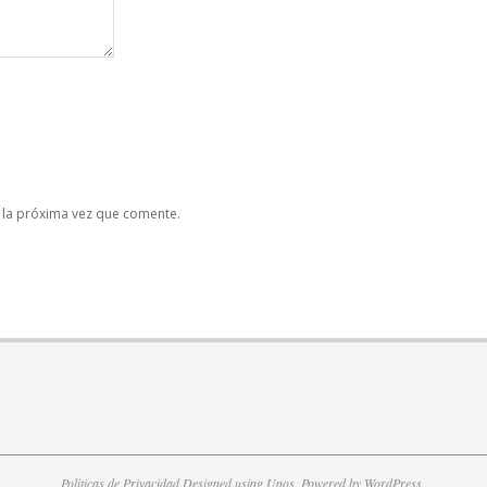
 la próxima vez que comente.
Politicas de Privacidad
Designed using
Unos
. Powered by
WordPress
.