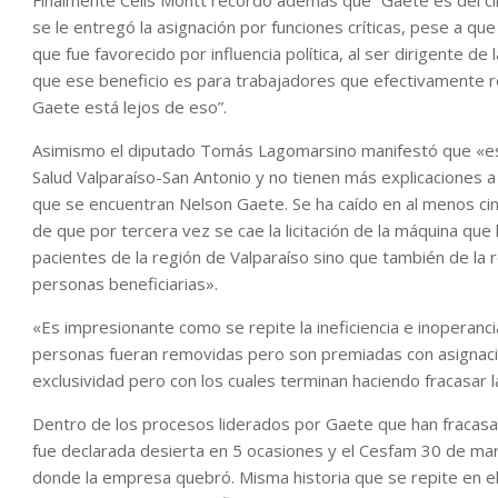
Finalmente Celis Montt recordó además que ”Gaete es del cí
se le entregó la asignación por funciones críticas, pese a qu
que fue favorecido por influencia política, al ser dirigente 
que ese beneficio es para trabajadores que efectivamente re
Gaete está lejos de eso”.
Asimismo el diputado Tomás Lagomarsino manifestó que «es i
Salud Valparaíso-San Antonio y no tienen más explicaciones a 
que se encuentran Nelson Gaete. Se ha caído en al menos cin
de que por tercera vez se cae la licitación de la máquina que
pacientes de la región de Valparaíso sino que también de l
personas beneficiarias».
«Es impresionante como se repite la ineficiencia e inoperanci
personas fueran removidas pero son premiadas con asignacion
exclusividad pero con los cuales terminan haciendo fracasar
Dentro de los procesos liderados por Gaete que han fracasado
fue declarada desierta en 5 ocasiones y el Cesfam 30 de marz
donde la empresa quebró. Misma historia que se repite en e