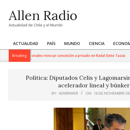
Skip
Allen Radio
to
content
Actualidad de Chile y el Mundo
ACTUALIDAD
PAÍS
MUNDO
CIENCIA
ECONOM
Primary
Navigation
 de Bienes Nacionales revocar concesión a privado en Radal Siete Tazas
Breaking
Menu
Política: Diputados Celis y Lagomarsin
acelerador lineal y búnker
BY:
ADMINWEB
ON:
16 DE NOVIEMBRE DE