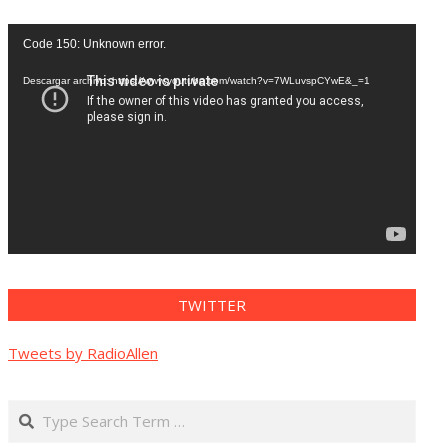
Reproductor
Code 150: Unknown error.
de
vídeo
Descargar archivo: https://www.youtube.com/watch?v=7WLuvspCYwE&_=1
TWITTER
Tweets by RadioAllen
Search