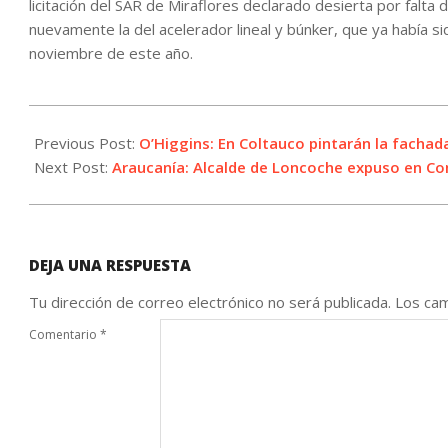
licitación del SAR de Miraflores declarado desierta por falt
nuevamente la del acelerador lineal y búnker, que ya había 
noviembre de este año.
2023-
11-
Previous Post:
O’Higgins: En Coltauco pintarán la fachad
16
Next Post:
Araucanía: Alcalde de Loncoche expuso en Com
DEJA UNA RESPUESTA
Tu dirección de correo electrónico no será publicada.
Los cam
Comentario
*