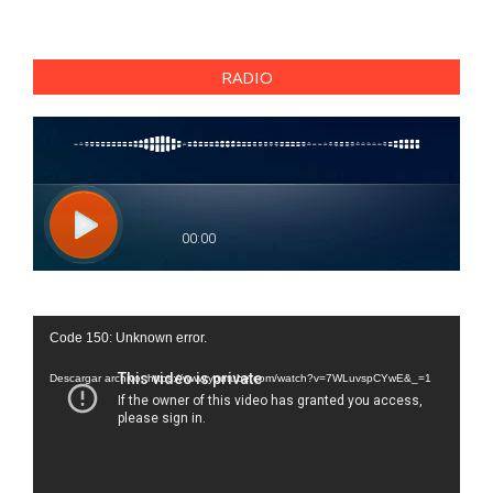
RADIO
Reproductor
Code 150: Unknown error.
de
vídeo
Descargar archivo: https://www.youtube.com/watch?v=7WLuvspCYwE&_=1