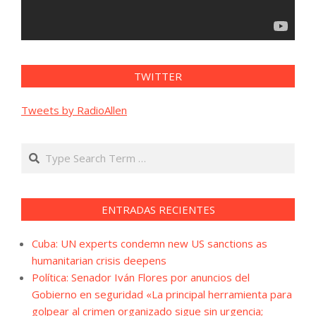
TWITTER
Tweets by RadioAllen
Search
ENTRADAS RECIENTES
Cuba: UN experts condemn new US sanctions as
humanitarian crisis deepens
Política: Senador Iván Flores por anuncios del
Gobierno en seguridad «La principal herramienta para
golpear al crimen organizado sigue sin urgencia;