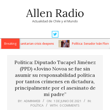
Skip
Allen Radio
to
content
Actualidad de Chile y el Mundo
Primary
Navigation
ons as humanitarian crisis deepens
Breaking
Política: Senador Iván Flores
Menu
Política: Diputado Tucapel Jiménez
(PPD) «Jovino Novoa se fue sin
asumir su responsabilidad política
por tantos crímenes en dictadura,
principalmente por el asesinato de
mi padre”
BY:
ADMINWEB
ON:
1 DE JUNIO DE 2021
IN:
POLÍTICA
WITH:
0 COMMENTS