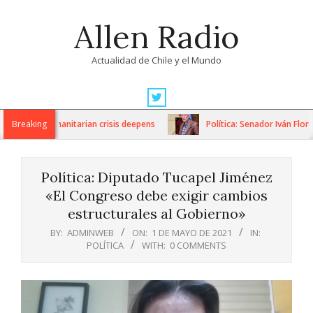
Skip
Allen Radio
to
content
Actualidad de Chile y el Mundo
Primary
Navigation
ons as humanitarian crisis deepens
Breaking
Política: Senador Iván Flores
Menu
Política: Diputado Tucapel Jiménez
«El Congreso debe exigir cambios
estructurales al Gobierno»
BY:
ADMINWEB
ON:
1 DE MAYO DE 2021
IN:
POLÍTICA
WITH:
0 COMMENTS