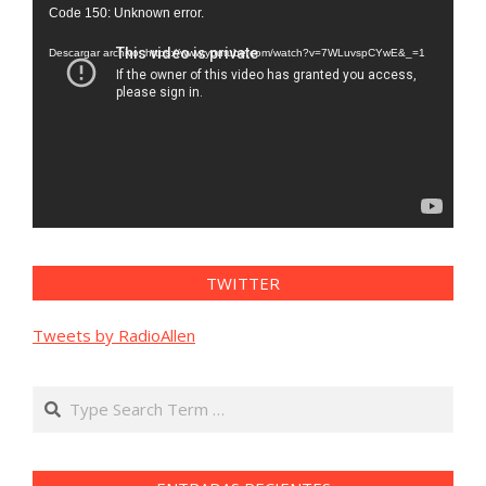
Reproductor
Code 150: Unknown error.
de
vídeo
Descargar archivo: https://www.youtube.com/watch?v=7WLuvspCYwE&_=1
TWITTER
Tweets by RadioAllen
Search