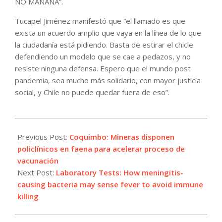
NO MAÑANA”.
Tucapel Jiménez manifestó que “el llamado es que
exista un acuerdo amplio que vaya en la línea de lo que
la ciudadanía está pidiendo. Basta de estirar el chicle
defendiendo un modelo que se cae a pedazos, y no
resiste ninguna defensa. Espero que el mundo post
pandemia, sea mucho más solidario, con mayor justicia
social, y Chile no puede quedar fuera de eso”.
2021-
05-
Previous Post:
Coquimbo: Mineras disponen
01
policlínicos en faena para acelerar proceso de
vacunación
Next Post:
Laboratory Tests: How meningitis-
causing bacteria may sense fever to avoid immune
killing