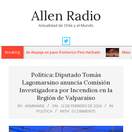
Skip
Allen Radio
to
content
Actualidad de Chile y el Mundo
Primary
Navigation
os trabajos de despeje en paso fronterizo Pino Hachado
Breaking
Música: Cre
Menu
Política: Diputado Tomás
Lagomarsino anuncia Comisión
Investigadora por Incendios en la
Región de Valparaíso
BY:
ADMINWEB
ON:
12 DE FEBRERO DE 2024
IN:
POLÍTICA
WITH:
0 COMMENTS