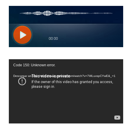
Reproductor
Code 150: Unknown error.
de
vídeo
Descargar archivo: https://www.youtube.com/watch?v=7WLuvspCYwE&_=1