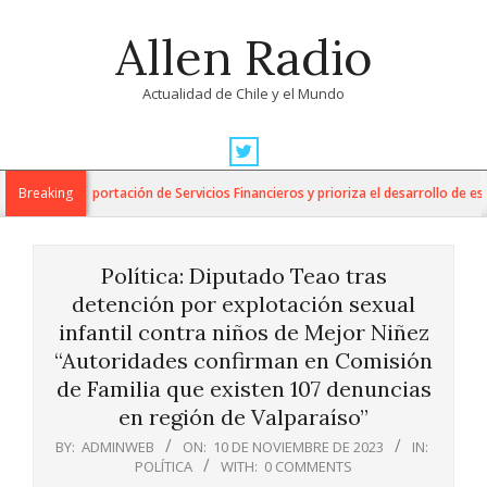
Skip
Allen Radio
to
content
Actualidad de Chile y el Mundo
Primary
Navigation
para la Exportación de Servicios Financieros y prioriza el desarrollo de esta i
Breaking
Menu
Política: Diputado Teao tras
detención por explotación sexual
infantil contra niños de Mejor Niñez
“Autoridades confirman en Comisión
de Familia que existen 107 denuncias
en región de Valparaíso”
BY:
ADMINWEB
ON:
10 DE NOVIEMBRE DE 2023
IN:
POLÍTICA
WITH:
0 COMMENTS