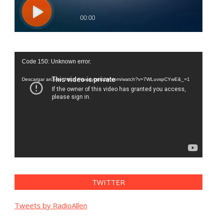
Reproductor
Code 150: Unknown error.
de
vídeo
Descargar archivo: https://www.youtube.com/watch?v=7WLuvspCYwE&_=1
TWITTER
Tweets by RadioAllen