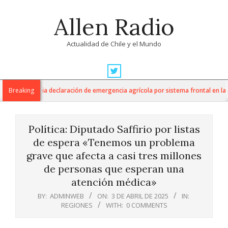
Skip
Allen Radio
to
content
Actualidad de Chile y el Mundo
Primary
Navigation
ltura anuncia declaración de emergencia agrícola por sistema frontal en la Re
Breaking
Menu
Política: Diputado Saffirio por listas
de espera «Tenemos un problema
grave que afecta a casi tres millones
de personas que esperan una
atención médica»
BY:
ADMINWEB
ON:
3 DE ABRIL DE 2025
IN:
REGIONES
WITH:
0 COMMENTS