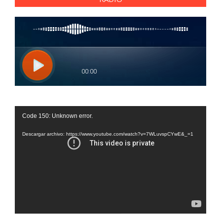
Reproductor
Code 150: Unknown error.
de
vídeo
Descargar archivo: https://www.youtube.com/watch?v=7WLuvspCYwE&_=1