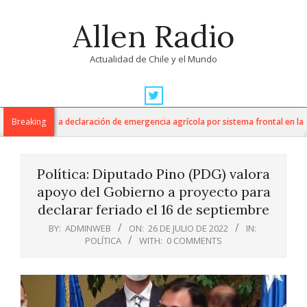
Skip
Allen Radio
to
content
Actualidad de Chile y el Mundo
Primary
Navigation
ltura anuncia declaración de emergencia agrícola por sistema frontal en la Re
Breaking
Menu
Política: Diputado Pino (PDG) valora
apoyo del Gobierno a proyecto para
declarar feriado el 16 de septiembre
BY:
ADMINWEB
ON:
26 DE JULIO DE 2022
IN:
POLÍTICA
WITH:
0 COMMENTS