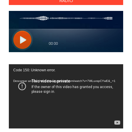
RADIO
Reproductor
Code 150: Unknown error.
de
vídeo
Descargar archivo: https://www.youtube.com/watch?v=7WLuvspCYwE&_=1