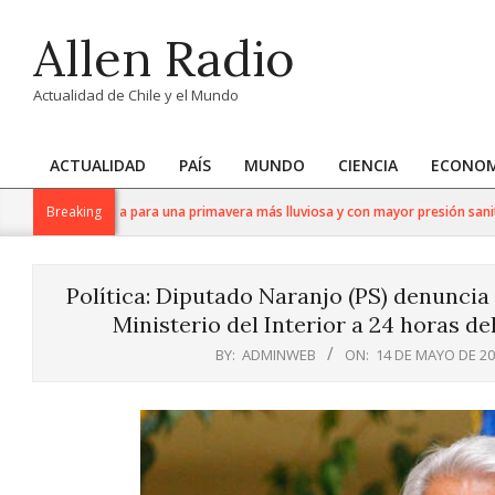
Skip
Allen Radio
to
content
Actualidad de Chile y el Mundo
ACTUALIDAD
PAÍS
MUNDO
CIENCIA
ECONOM
Primary
Navigation
 nuez se prepara para una primavera más lluviosa y con mayor presión sanitaria
Breaking
Menu
Política: Diputado Naranjo (PS) denuncia 
Ministerio del Interior a 24 horas de
BY:
ADMINWEB
ON:
14 DE MAYO DE 2