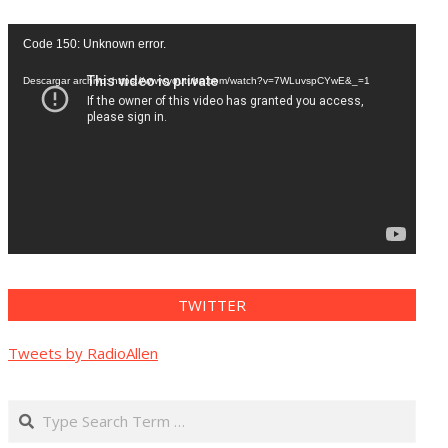
Reproductor
Code 150: Unknown error.
de
vídeo
Descargar archivo: https://www.youtube.com/watch?v=7WLuvspCYwE&_=1
TWITTER
Tweets by RadioAllen
Search