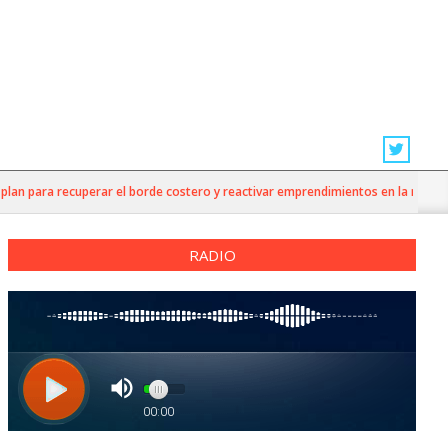
para recuperar el borde costero y reactivar emprendimientos en la región
RADIO