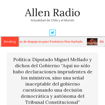
Skip
Allen Radio
to
content
Actualidad de Chile y el Mundo
Primary
Navigation
ntensos trabajos de despeje en paso fronterizo Pino Hachado
Breaking
Música
Menu
Política: Diputado Miguel Mellado y
dichos del Gobierno “Aquí no sólo
hubo declaraciones imprudentes de
los ministros, sino una señal
inaceptable del gobierno
cuestionando una decisión
democrática y autónoma del
Tribunal Constitucional”