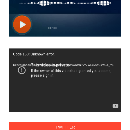
Reproductor
Code 150: Unknown error.
de
vídeo
Descargar archivo: https://www.youtube.com/watch?v=7WLuvspCYwE&_=1
TWITTER