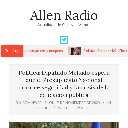
Skip
Allen Radio
to
content
Actualidad de Chile y el Mundo
Primary
Navigation
ons as humanitarian crisis deepens
Breaking
Política: Senador Iván Flores
Menu
Política: Diputado Mellado espera
que el Presupuesto Nacional
priorice seguridad y la crisis de la
educación pública
BY:
ADMINWEB
ON:
7 DE NOVIEMBRE DE 2023
IN:
POLÍTICA
WITH:
0 COMMENTS