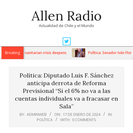
Skip
Allen Radio
to
content
Actualidad de Chile y el Mundo
Primary
Navigation
ons as humanitarian crisis deepens
Breaking
Política: Senador Iván Flores
Menu
Política: Diputado Luis F. Sánchez
anticipa derrota de Reforma
Previsional “Si el 6% no va a las
cuentas individuales va a fracasar en
Sala”
BY:
ADMINWEB
ON:
17 DE ENERO DE 2024
IN:
POLÍTICA
WITH:
0 COMMENTS