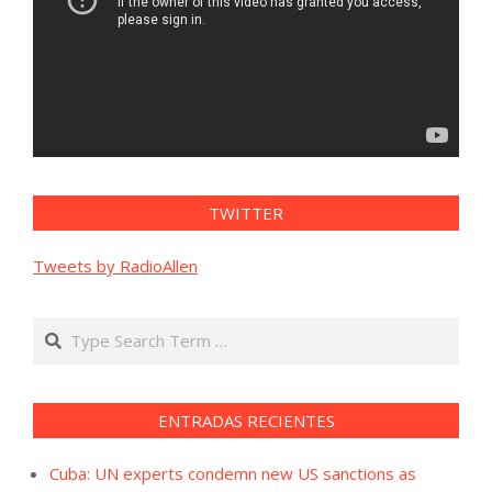
TWITTER
Tweets by RadioAllen
Search
ENTRADAS RECIENTES
Cuba: UN experts condemn new US sanctions as