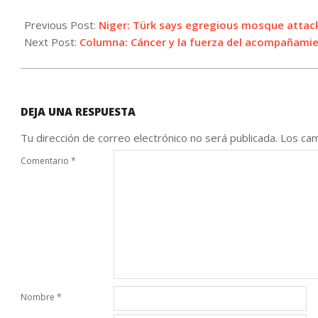
2025-
03-
Previous Post:
Niger: Türk says egregious mosque attack
26
Next Post:
Columna: Cáncer y la fuerza del acompañami
DEJA UNA RESPUESTA
Tu dirección de correo electrónico no será publicada.
Los cam
Comentario
*
Nombre
*