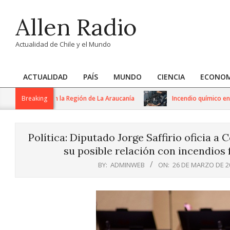
Skip
Allen Radio
to
content
Actualidad de Chile y el Mundo
ACTUALIDAD
PAÍS
MUNDO
CIENCIA
ECONOM
Primary
Navigation
tema frontal en la Región de La Araucanía
Breaking
Incendio químico en Quili
Menu
Política: Diputado Jorge Saffirio oficia 
su posible relación con incendios 
BY:
ADMINWEB
ON:
26 DE MARZO DE 2