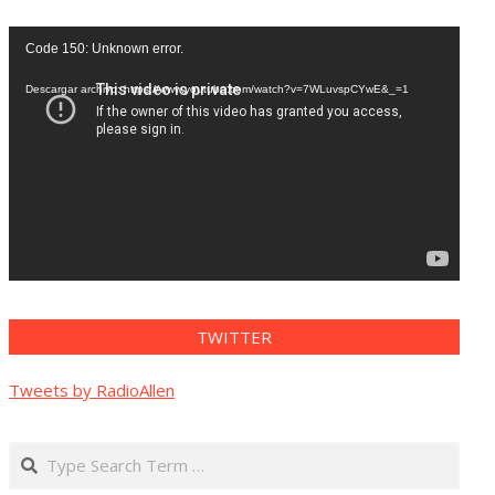
Reproductor
Code 150: Unknown error.
de
vídeo
Descargar archivo: https://www.youtube.com/watch?v=7WLuvspCYwE&_=1
TWITTER
Tweets by RadioAllen
Search