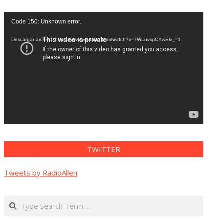
Reproductor
Code 150: Unknown error.
de
vídeo
Descargar archivo: https://www.youtube.com/watch?v=7WLuvspCYwE&_=1
TWITTER
Tweets by RadioAllen
Search