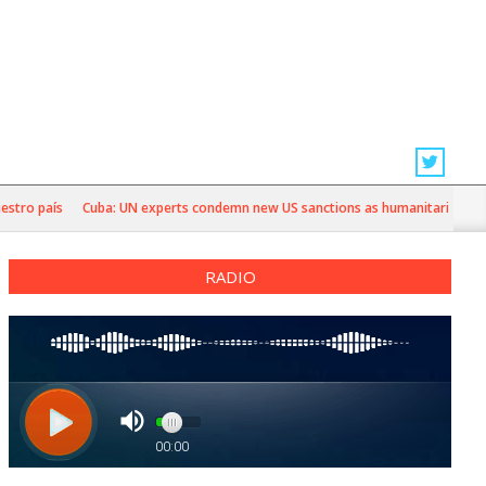
ro país
Cuba: UN experts condemn new US sanctions as humanitarian crisis 
RADIO