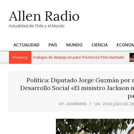
Skip
Allen Radio
to
content
Actualidad de Chile y el Mundo
ACTUALIDAD
PAÍS
MUNDO
CIENCIA
ECONOM
Primary
Navigation
 realiza intensos trabajos de despeje en paso fronterizo Pino Hachado
Breaking
Menu
Política: Diputado Jorge Guzmán por 
Desarrollo Social «El ministro Jackson n
pa
BY:
ADMINWEB
ON:
20 DE JULIO DE 20