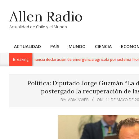
Skip
Allen Radio
to
content
Actualidad de Chile y el Mundo
ACTUALIDAD
PAÍS
MUNDO
CIENCIA
ECONOM
Primary
Navigation
e Agricultura anuncia declaración de emergencia agrícola por sistema frontal 
Breaking
Menu
Política: Diputado Jorge Guzmán “La 
postergado la recuperación de la
BY:
ADMINWEB
ON:
11 DE MAYO DE 2