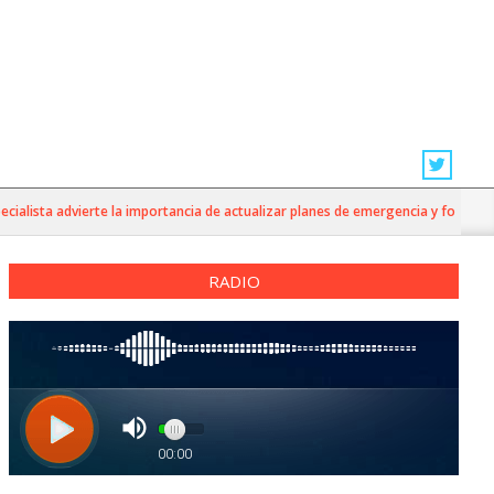
lista advierte la importancia de actualizar planes de emergencia y fortalecer la
RADIO