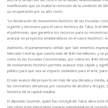
manifestado que se evalúe la remoción de la condición de Mo
su recuperación por su alto costo.
“La declaración de monumento histórico de las Escuelas Con
urgente y necesario para el casco histórico de Talca. Si el M
el patrimonio, que garantice los recursos para su reconstruc
avanzar en proyectos emblemáticos en el casco histórico”, i
Asimismo, el parlamentario señaló que “aún tenemos esperand
Mercado Central, que cuesta más de $40 mil millones, y un p
como es las Escuelas Concentradas, por sobre los $40 mil mill
de monumento histórico permite avanzar más rápido y signi
público para que sea un espacio ciudadano para el arte, para l
El nulo avance del proyecto en más de una década y media, 
las constantes denuncias por consumo de alcohol y drogas, ocu
histórico de la capital maulina.
El diputado Guzmán, quien fue concejal de Talca, abre este d
ven cómo este importante espacio patrimonial en el corazón