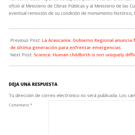
ofició al Ministerio de Obras Públicas y al Ministerio de las C
eventual remoción de su condición de monumento histórico, lo 
2026-
05-
Previous Post:
La Araucanía: Gobierno Regional anuncia 
11
de última generación para enfrentar emergencias
Next Post:
Science: Human childbirth is not uniquely di
DEJA UNA RESPUESTA
Tu dirección de correo electrónico no será publicada.
Los cam
Comentario
*