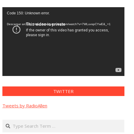
Reproductor
Code 150: Unknown error.
de
vídeo
Descargar archivo: https://www.youtube.com/watch?v=7WLuvspCYwE&_=1
TWITTER
Tweets by RadioAllen
Search