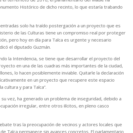
numento Histórico de dicho recinto, lo que estaría trabando
centradas solo ha traído postergación a un proyecto que es
inisterio de las Culturas tiene un compromiso real por proteger
ción, pero hoy en día para Talca es urgente y necesario
ndicó el diputado Guzmán.
o la Intendencia, se tiene que desarrollar el proyecto del
royecto en una de las cuadras más importantes de la ciudad,
ones, lo hacen posiblemente inviable. Quitarle la declaración
ficativamente en un proyecto que recupere este espacio
a cultura y para Talca”.
a su vez, ha generado un problema de inseguridad, debido a
pación irregular, entre otros ilícitos, en pleno casco
ebate tras la preocupación de vecinos y actores locales que
 de Talca permanece sin avances concretos. El parlamentario