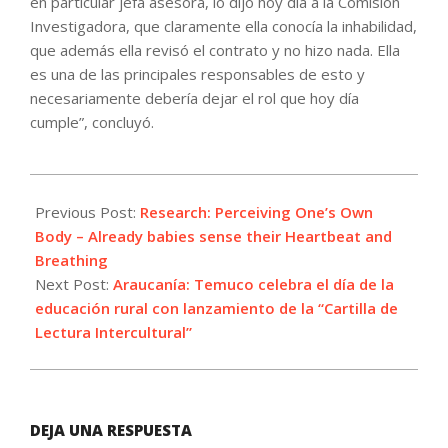
en particular jefa asesora, lo dijo hoy día a la Comisión
Investigadora, que claramente ella conocía la inhabilidad,
que además ella revisó el contrato y no hizo nada. Ella
es una de las principales responsables de esto y
necesariamente debería dejar el rol que hoy día
cumple”, concluyó.
2025-
04-
Previous Post:
Research: Perceiving One’s Own
08
Body – Already babies sense their Heartbeat and
Breathing
Next Post:
Araucanía: Temuco celebra el día de la
educación rural con lanzamiento de la “Cartilla de
Lectura Intercultural”
DEJA UNA RESPUESTA