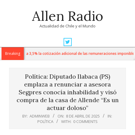
Skip
Allen Radio
to
content
Actualidad de Chile y el Mundo
Primary
Navigation
sube de 1% a 3,5% la cotización adicional de las remuneraciones imponibles
Breaking
Menu
Política: Diputado Ilabaca (PS)
emplaza a renunciar a asesora
Segpres conocía inhabilidad y visó
compra de la casa de Allende “Es un
actuar doloso”
BY:
ADMINWEB
ON:
8 DE ABRIL DE 2025
IN:
POLÍTICA
WITH:
0 COMMENTS