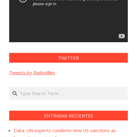
TWITTER
Tweets by RadioAllen
Search
ENTRADAS RECIENTES
Cuba: UN experts condemn new US sanctions as