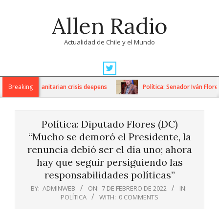
Skip
Allen Radio
to
content
Actualidad de Chile y el Mundo
Primary
Navigation
ons as humanitarian crisis deepens
Breaking
Política: Senador Iván Flores
Menu
Política: Diputado Flores (DC)
“Mucho se demoró el Presidente, la
renuncia debió ser el día uno; ahora
hay que seguir persiguiendo las
responsabilidades políticas”
BY:
ADMINWEB
ON:
7 DE FEBRERO DE 2022
IN:
POLÍTICA
WITH:
0 COMMENTS