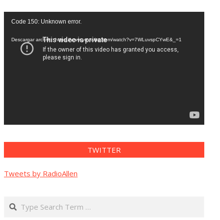
Reproductor
Code 150: Unknown error.
de
vídeo
Descargar archivo: https://www.youtube.com/watch?v=7WLuvspCYwE&_=1
TWITTER
Tweets by RadioAllen
Search