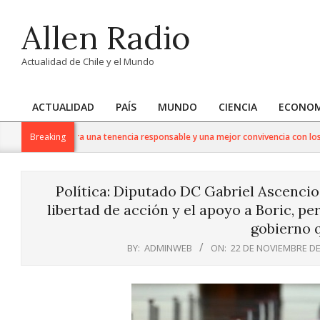
Skip
Allen Radio
to
content
Actualidad de Chile y el Mundo
ACTUALIDAD
PAÍS
MUNDO
CIENCIA
ECONOM
Primary
Navigation
Gato: Claves para una tenencia responsable y una mejor convivencia con los feli
Breaking
Menu
Política: Diputado DC Gabriel Ascencio
libertad de acción y el apoyo a Boric, p
gobierno q
BY:
ADMINWEB
ON:
22 DE NOVIEMBRE DE