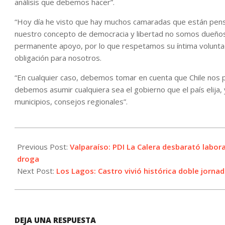
análisis que debemos hacer”.
“Hoy día he visto que hay muchos camaradas que están pensa
nuestro concepto de democracia y libertad no somos dueños d
permanente apoyo, por lo que respetamos su íntima volunta
obligación para nosotros.
“En cualquier caso, debemos tomar en cuenta que Chile nos pu
debemos asumir cualquiera sea el gobierno que el país elija,
municipios, consejos regionales”.
2021-
11-
Previous Post:
Valparaíso: PDI La Calera desbarató labora
22
droga
Next Post:
Los Lagos: Castro vivió histórica doble jornad
DEJA UNA RESPUESTA